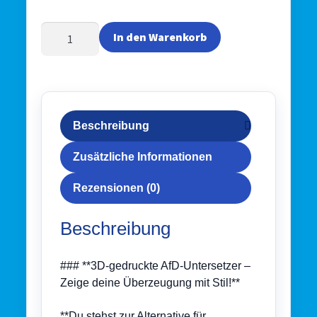
A
5x
l
In den Warenkorb
AfD
t
-
e
Alternative
r
für
n
Deutschland
a
Beschreibung
-
t
Bierdeckel
i
Zusätzliche Informationen
-
v
Glasuntersetzer
e
Rezensionen (0)
im
:
Set
Beschreibung
Menge
### **3D-gedruckte AfD-Untersetzer –
Zeige deine Überzeugung mit Stil!**
**Du stehst zur Alternative für