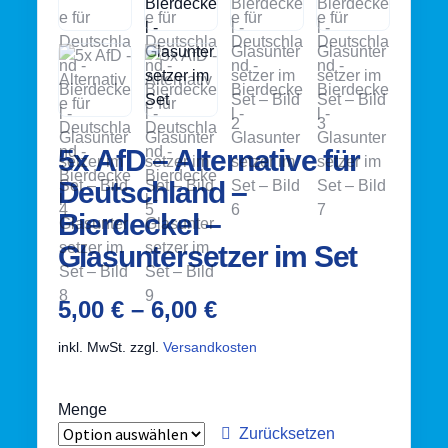
Kasse
Kontaktformular
Mein Konto
5x AfD – Alternative für
Vertrag widerrufen
Deutschland –
Warenkorb
Bierdeckel –
Glasuntersetzer im Set
Warenkorb
5,00
€
–
6,00
€
Widerrufsbelehrung
inkl. MwSt.
zzgl.
Versandkosten
Zahlungsarten
Menge
Zurücksetzen