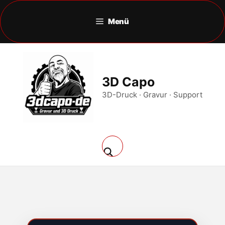
Zum
Inhalt
Menü
springen
3D Capo
3D-Druck · Gravur · Support