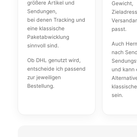
größere Artikel und
Gewicht,
Sendungen,
Zieladres
bei denen Tracking und
Versandart
eine klassische
passt.
Paketabwicklung
Auch Herm
sinnvoll sind.
nach Send
Ob DHL genutzt wird,
Sendungs
entscheide ich passend
und kann 
zur jeweiligen
Alternati
Bestellung.
klassisch
sein.