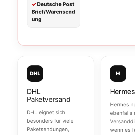
Deutsche Post
Brief/Warensend
ung
DHL
H
DHL
Hermes
Paketversand
Hermes nu
DHL eignet sich
ebenfalls 
besonders für viele
Versanddie
Paketsendungen,
wenn es f