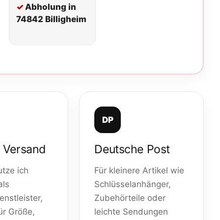
Abholung in
74842 Billigheim
DP
 Versand
Deutsche Post
tze ich
Für kleinere Artikel wie
als
Schlüsselanhänger,
nstleister,
Zubehörteile oder
ür Größe,
leichte Sendungen