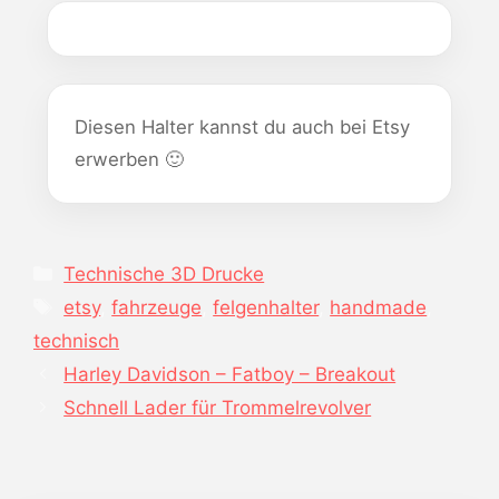
Diesen Halter kannst du auch bei Etsy
erwerben 🙂
Kategorien
Technische 3D Drucke
Schlagwörter
etsy
,
fahrzeuge
,
felgenhalter
,
handmade
,
technisch
Harley Davidson – Fatboy – Breakout
Schnell Lader für Trommelrevolver