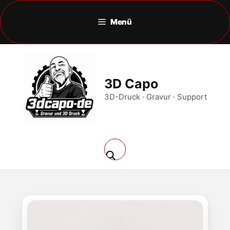
Zum
Inhalt
Menü
springen
3D Capo
3D-Druck · Gravur · Support