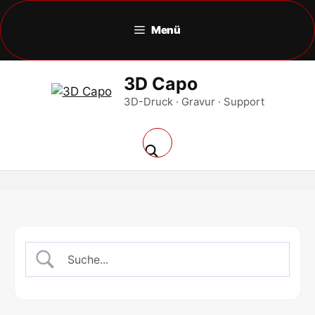
Zum
Inhalt
Menü
springen
3D Capo
3D-Druck · Gravur · Support