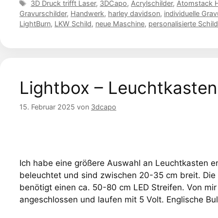
Schlagwörter
3D Druck trifft Laser
,
3DCapo
,
Acrylschilder
,
Atomstack H
Gravurschilder
,
Handwerk
,
harley davidson
,
individuelle Grav
LightBurn
,
LKW Schild
,
neue Maschine
,
personalisierte Schild
Lightbox – Leuchtkasten
15. Februar 2025
von
3dcapo
Ich habe eine größere Auswahl an Leuchtkasten en
beleuchtet und sind zwischen 20-35 cm breit. Di
benötigt einen ca. 50-80 cm LED Streifen. Von mi
angeschlossen und laufen mit 5 Volt. Englische Bu