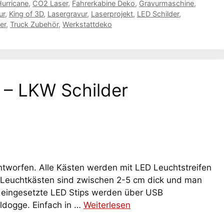
urricane
,
CO2 Laser
,
Fahrerkabine Deko
,
Gravurmaschine
,
ur
,
King of 3D
,
Lasergravur
,
Laserprojekt
,
LED Schilder
,
er
,
Truck Zubehör
,
Werkstattdeko
 – LKW Schilder
tworfen. Alle Kästen werden mit LED Leuchtstreifen
e Leuchtkästen sind zwischen 2-5 cm dick und man
r eingesetzte LED Stips werden über USB
lldogge. Einfach in …
Weiterlesen