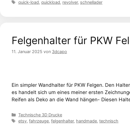
Schlagwörter
quick-load
,
quickload
,
revolver
,
schnellader
Felgenhalter für PKW Fe
11. Januar 2025
von
3dcapo
Ein simpler Wandhalter für PKW Felgen. Den Halter
es handelt sich um eines meiner ersten Zeichnu
Reifen als Deko an die Wand hängen- Diesen Halte
Kategorien
Technische 3D Drucke
Schlagwörter
etsy
,
fahrzeuge
,
felgenhalter
,
handmade
,
technisch