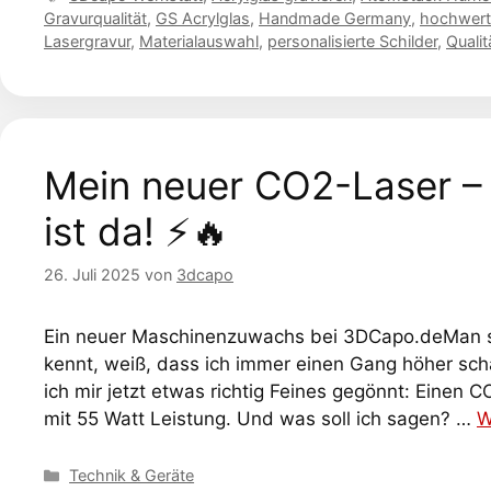
Gravurqualität
,
GS Acrylglas
,
Handmade Germany
,
hochwert
Lasergravur
,
Materialauswahl
,
personalisierte Schilder
,
Quali
Mein neuer CO2-Laser –
ist da! ⚡🔥
26. Juli 2025
von
3dcapo
Ein neuer Maschinenzuwachs bei 3DCapo.deMan sagt
kennt, weiß, dass ich immer einen Gang höher sch
ich mir jetzt etwas richtig Feines gegönnt: Einen
mit 55 Watt Leistung. Und was soll ich sagen? …
W
Kategorien
Technik & Geräte