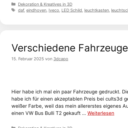
Kategorien
Dekoration & Kreatives in 3D
Schlagwörter
daf
,
eindhoven
,
Iveco
,
LED Schild
,
leuchtkasten
,
leuchtsc
Verschiedene Fahrzeuge
15. Februar 2025
von
3dcapo
Hier habe ich mal ein paar Fahrzeuge gedruckt. Die
habe ich für einen akzeptablen Preis bei cults3d 
weißer Farbe, weil das mein allererstes eigenes A
einen VW Bus Bulli T2 gekauft …
Weiterlesen
Kategorien