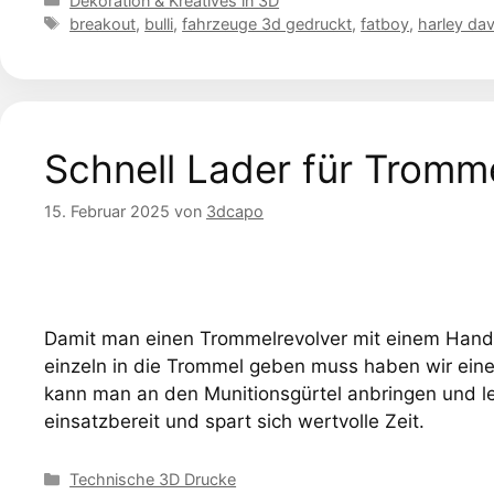
Dekoration & Kreatives in 3D
Schlagwörter
breakout
,
bulli
,
fahrzeuge 3d gedruckt
,
fatboy
,
harley da
Schnell Lader für Tromme
15. Februar 2025
von
3dcapo
Damit man einen Trommelrevolver mit einem Handg
einzeln in die Trommel geben muss haben wir einen
kann man an den Munitionsgürtel anbringen und l
einsatzbereit und spart sich wertvolle Zeit.
Kategorien
Technische 3D Drucke