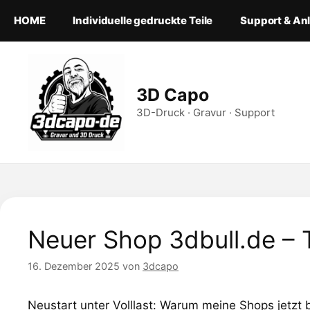
Zum
HOME
Individuelle gedruckte Teile
Support & An
Inhalt
springen
3D Capo
3D-Druck · Gravur · Support
Neuer Shop 3dbull.de – 
16. Dezember 2025
von
3dcapo
Neustart unter Volllast: Warum meine Shops jetz