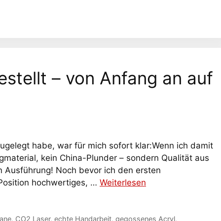
estellt – von Anfang an auf
ugelegt habe, war für mich sofort klar:Wenn ich damit
ligmaterial, kein China-Plunder – sondern Qualität aus
en Ausführung! Noch bevor ich den ersten
Position hochwertiges, …
Weiterlesen
cane
,
CO2 Laser
,
echte Handarbeit
,
gegossenes Acryl
,