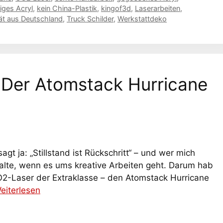
iges Acryl
,
kein China-Plastik
,
kingof3d
,
Laserarbeiten
,
tät aus Deutschland
,
Truck Schilder
,
Werkstattdeko
 Der Atomstack Hurricane
 ja: „Stillstand ist Rückschritt“ – und wer mich
alte, wenn es ums kreative Arbeiten geht. Darum hab
 CO2-Laser der Extraklasse – den Atomstack Hurricane
eiterlesen