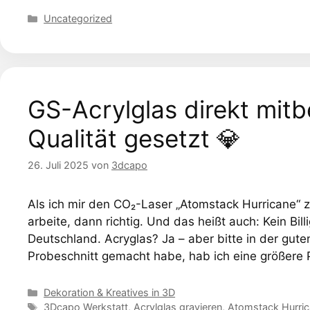
Kategorien
Uncategorized
GS-Acrylglas direkt mitb
Qualität gesetzt 💎
26. Juli 2025
von
3dcapo
Als ich mir den CO₂-Laser „Atomstack Hurricane“ z
arbeite, dann richtig. Und das heißt auch: Kein Bil
Deutschland. Acryglas? Ja – aber bitte in der gut
Probeschnitt gemacht habe, hab ich eine größere 
Kategorien
Dekoration & Kreatives in 3D
Schlagwörter
3Dcapo Werkstatt
,
Acrylglas gravieren
,
Atomstack Hurri