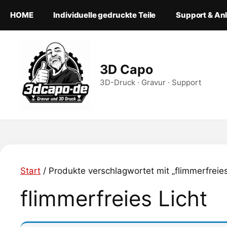
Zum
HOME
Individuelle gedruckte Teile
Support & An
Inhalt
springen
3D Capo
3D-Druck · Gravur · Support
Start
/ Produkte verschlagwortet mit „flimmerfreies
flimmerfreies Licht