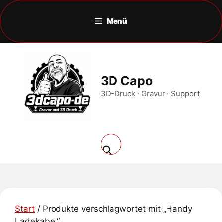
Zum
Inhalt
Menü
springen
3D Capo
3D-Druck · Gravur · Support
Start
/ Produkte verschlagwortet mit „Handy
Ladekabel“