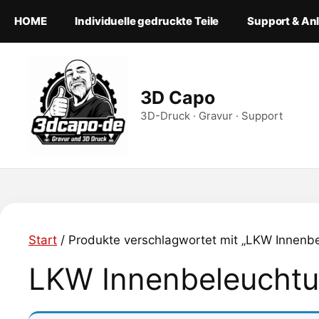
Zum
HOME
Individuelle gedruckte Teile
Support & An
Inhalt
springen
3D Capo
3D-Druck · Gravur · Support
Start
/ Produkte verschlagwortet mit „LKW Innenb
LKW Innenbeleucht