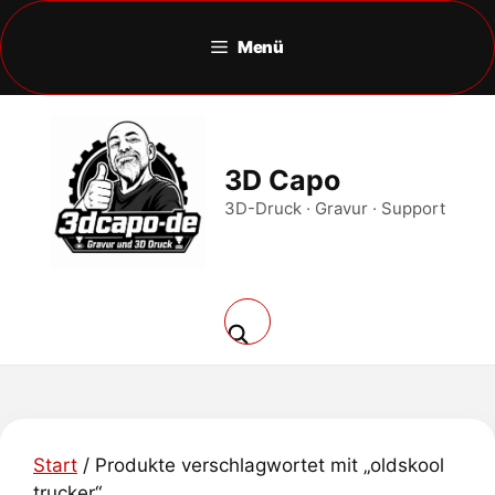
Zum
Inhalt
Menü
springen
3D Capo
3D-Druck · Gravur · Support
Start
/ Produkte verschlagwortet mit „oldskool
trucker“