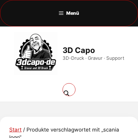
Zum
Inhalt
Menü
springen
3D Capo
3D-Druck · Gravur · Support
Start
/ Produkte verschlagwortet mit „scania
logo“