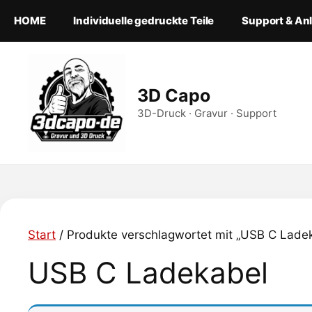
Zum
HOME
Individuelle gedruckte Teile
Support & An
Inhalt
springen
3D Capo
3D-Druck · Gravur · Support
Start
/ Produkte verschlagwortet mit „USB C Lade
USB C Ladekabel