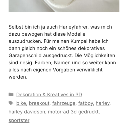
Selbst bin ich ja auch Harleyfahrer, was mich
dazu bewogen hat diese Modelle
auszudrucken. Für meinen Kumpel habe ich
dann gleich noch ein schönes dekoratives
Garagenschild ausgedruckt. Die Möglichkeiten
sind riesig. Farben, Namen und so weiter kann
alles nach eigenen Vorgaben verwirklicht
werden.
Kategorien
Dekoration & Kreatives in 3D
Schlagwörter
bike
,
breakout
,
fahrzeuge
,
fatboy
,
harley
,
harley davidson
,
motorrad 3d gedruckt
,
sportster