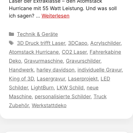
Laser der Extraklasse – den Atomstack
Hurricane mit 55 Watt Leistung. Und was soll
ich sagen? …
Weiterlesen
Kategorien
Technik & Geräte
Schlagwörter
3D Druck trifft Laser
,
3DCapo
,
Acrylschilder
,
Atomstack Hurricane
,
CO2 Laser
,
Fahrerkabine
Deko
,
Gravurmaschine
,
Gravurschilder
,
Handwerk
,
harley davidson
,
individuelle Gravur
,
King of 3D
,
Lasergravur
,
Laserprojekt
,
LED
Schilder
,
LightBurn
,
LKW Schild
,
neue
Maschine
,
personalisierte Schilder
,
Truck
Zubehör
,
Werkstattdeko