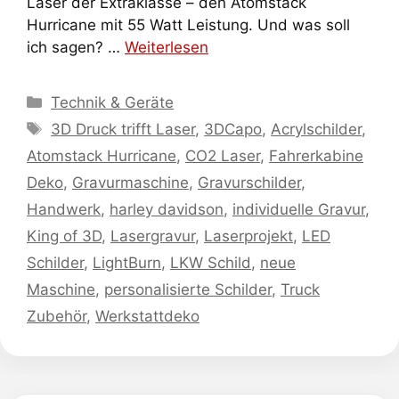
Laser der Extraklasse – den Atomstack
Hurricane mit 55 Watt Leistung. Und was soll
ich sagen? …
Weiterlesen
Kategorien
Technik & Geräte
Schlagwörter
3D Druck trifft Laser
,
3DCapo
,
Acrylschilder
,
Atomstack Hurricane
,
CO2 Laser
,
Fahrerkabine
Deko
,
Gravurmaschine
,
Gravurschilder
,
Handwerk
,
harley davidson
,
individuelle Gravur
,
King of 3D
,
Lasergravur
,
Laserprojekt
,
LED
Schilder
,
LightBurn
,
LKW Schild
,
neue
Maschine
,
personalisierte Schilder
,
Truck
Zubehör
,
Werkstattdeko