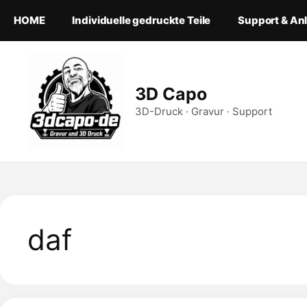
Zum
HOME
Individuelle gedruckte Teile
Support & An
Inhalt
springen
3D Capo
3D-Druck · Gravur · Support
daf