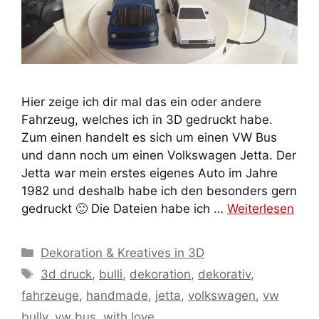
Hier zeige ich dir mal das ein oder andere
Fahrzeug, welches ich in 3D gedruckt habe.
Zum einen handelt es sich um einen VW Bus
und dann noch um einen Volkswagen Jetta. Der
Jetta war mein erstes eigenes Auto im Jahre
1982 und deshalb habe ich den besonders gern
gedruckt 🙂 Die Dateien habe ich …
Weiterlesen
Kategorien
Dekoration & Kreatives in 3D
Schlagwörter
3d druck
,
bulli
,
dekoration
,
dekorativ
,
fahrzeuge
,
handmade
,
jetta
,
volkswagen
,
vw
bully
,
vw bus
,
with love