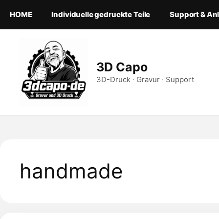
Zum
HOME
Individuelle gedruckte Teile
Support & An
Inhalt
springen
3D Capo
3D-Druck · Gravur · Support
handmade