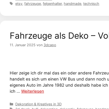
Schlagwörter
etsy
,
fahrzeuge
,
felgenhalter
,
handmade
,
technisch
Fahrzeuge als Deko – V
11. Januar 2025
von
3dcapo
Hier zeige ich dir mal das ein oder andere Fahrze
handelt es sich um einen VW Bus und dann noch u
eigenes Auto im Jahre 1982 und deshalb habe ich
ich …
Weiterlesen
Kategorien
Dekoration & Kreatives in 3D
Schlagwörter