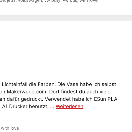
de
,
jetta
,
volkswagen
,
vw bully
,
vw bus
,
with love
Lichteinfall die Farben. Die Vase habe ich selbst
on Makerworld.com. Dort findest du auch viele
den dafür gedruckt. Verwendet habe ich ESun PLA
b A1 Drucker benutzt. …
Weiterlesen
,
with love