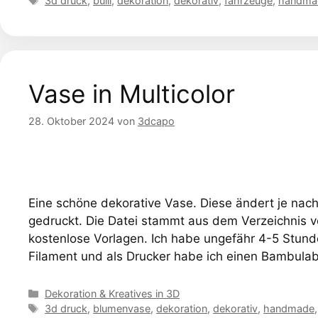
3d druck
,
bulli
,
dekoration
,
dekorativ
,
fahrzeuge
,
handma
Vase in Multicolor
28. Oktober 2024
von
3dcapo
Eine schöne dekorative Vase. Diese ändert je nach 
gedruckt. Die Datei stammt aus dem Verzeichnis v
kostenlose Vorlagen. Ich habe ungefähr 4-5 Stun
Filament und als Drucker habe ich einen Bambula
Kategorien
Dekoration & Kreatives in 3D
Schlagwörter
3d druck
,
blumenvase
,
dekoration
,
dekorativ
,
handmade